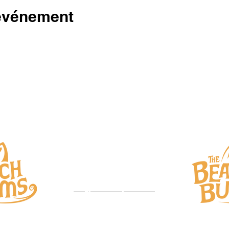
 événement
DROITS D'AUTEUR 2023
THE BEACH BUMS
Sorel-Tracy, Qc
450-777-1377‬
info@productionsprostar.com