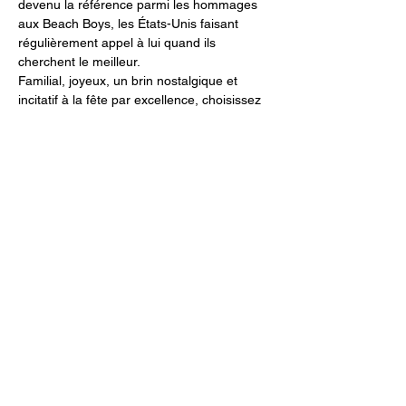
devenu la référence parmi les hommages 
aux Beach Boys, les États-Unis faisant 
régulièrement appel à lui quand ils 
cherchent le meilleur.
Familial, joyeux, un brin nostalgique et 
incitatif à la fête par excellence, choisissez 
les Beach Bums et offrez-vous ce bonheur!
Partager cet événement
DROITS D'AUTEUR 2023
THE BEACH BUMS